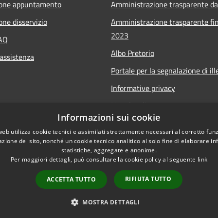
ione appuntamento
Amministrazione trasparente da
one disservizio
Amministrazione trasparente fin
2023
FAQ
Albo Pretorio
 assistenza
Portale per la segnalazione di ille
Informative privacy
Note legali
Informazioni sui cookie
Dichiarazione di accessibilità
web utilizza cookie tecnici e assimilati strettamente necessari al corretto fu
Segnalazioni di inaccessibilità
azione del sito, nonché un cookie tecnico analitico al solo fine di elaborare i
statistiche, aggregate e anonime.
Per maggiori dettagli, può consultare la cookie policy al seguente
link
RIFIUTA TUTTO
ACCETTA TUTTO
l sito
Copyright © 2026 • Comune 
MOSTRA DETTAGLI