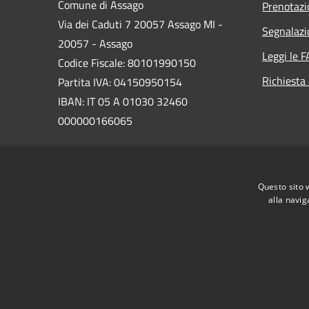
Comune di Assago
Prenotaz
Via dei Caduti 7 20057 Assago MI -
Segnalazi
20057 - Assago
Leggi le 
Codice Fiscale: 80101990150
Richiesta
Partita IVA: 04150950154
IBAN: IT 05 A 01030 32460
000000166065
PEC:
sportello.cittadino@assago.legalmail.it
Questo sito 
Centralino Unico: 02 457821
alla navig
RSS
Accessibilità
Privacy
Cookie
Mappa de