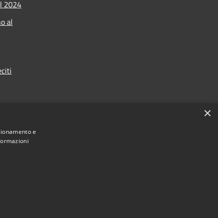
l 2024
o al
citi
×
nzionamento e
nformazioni
Municipium
Accesso redazione
di Assago • Powered by
•