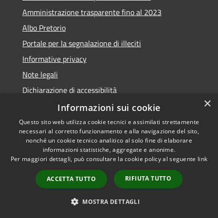
Amministrazione trasparente fino al 2023
Albo Pretorio
Portale per la segnalazione di illeciti
Informative privacy
Note legali
Dichiarazione di accessibilità
×
Segnalazioni di inaccessibilità
Informazioni sui cookie
Questo sito web utilizza cookie tecnici e assimilati strettamente
necessari al corretto funzionamento e alla navigazione del sito,
nonché un cookie tecnico analitico al solo fine di elaborare
informazioni statistiche, aggregate e anonime.
RSS
Copyright © 2026 • Comune di
Per maggiori dettagli, può consultare la cookie policy al seguente
link
Accessibilità
Assago • Powered by
Privacy
Municipium
Accesso
•
RIFIUTA TUTTO
ACCETTA TUTTO
Cookie
redazione
Mappa del sito
MOSTRA DETTAGLI