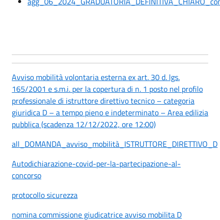
agg_06_2024_GRADUATORIA_DEFINITIVA_CHIARO_cont
Avviso mobilità volontaria esterna ex art. 30 d. lgs.
165/2001 e s.m.i. per la copertura di n. 1 posto nel profilo
professionale di istruttore direttivo tecnico – categoria
giuridica D – a tempo pieno e indeterminato – Area edilizia
pubblica (scadenza 12/12/2022, ore 12:00)
all_DOMANDA_avviso_mobilità_ISTRUTTORE_DIRETTIVO_D
Autodichiarazione-covid-per-la-partecipazione-al-
concorso
protocollo sicurezza
nomina commissione giudicatrice avviso mobilita D