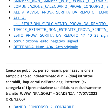
AMMESSI_NON_AMMESSI_ISTR_TECNICO_rif_CODICEC
COMUNICAZIONE_CALENDARIO_PROVE_CONCORSO_IS
ALL_A_AVVISO_PROVA_SCRITTA_DA_REMOTO_TECNI
ALL_A-
bis_ISTRUZIONI_SVOLGIMENTO_PROVA_DA_REMOTO_
TRACCE_ESTRATTE_NON_ESTRATTE_PROVA_SCRITTA
ESITO_PROVA_SCRITTA_DA_REMOTO_17_10_23_sign
comunicazione_esito_negativo_signed
DETERMINA_Num_494_Atto originale
Concorso pubblico, per soli esami, per l’assunzione a
tempo pieno ed indeterminato di n. 2 (due) istruttori
contabili, inquadrati nell’area degli istruttori (ex
categoria c1) (presentazione candidatura esclusivamente
tramite WWW.INPA.GOV.IT – SCADENZA 17/07/2023
ORE 12:00)
BANDO_CONCORSO_2_CONTABILE