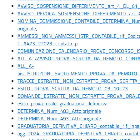
AVVISO_SOSPENSIONE_DIFFERIMENTO_art_4_DL_61_2
AVVISO_REVOCA_SOSPENSIONE_DIFFERIMENTO_art_4
NOMINA_COMMISSIONE_CONTABILE_DETERMINA_Num
originale
,
AMMESSI_NON_AMMESSI_ISTR_CONTABILE_rif_Codic
C_A473_22023_criptato_p
COMUNICAZIONE_CALENDARIO_PROVE_CONCORSO_IS
ALL_A_AVVISO_PROVA_SCRITTA_DA_REMOTO_CONTA
ALL_A-
bis_ISTRUZIONI_SVOLGIMENTO_PROVA_DA_REMOTO_
TRACCE_ESTRATTE_NON_ESTRATTE_PROVA_SCRITTA
ESITO_PROVA_SCRITTA_DA_REMOTO_03_10_23
DOMANDE_ESTRATTE_NON_ESTRATTE_PROVA_ORALE
esito_prova_orale_graduatoria_definitiva
DETERMINA_Num_483_Atto originale
DETERMINA_Num_493_Atto originale
GRADUATORIA_DEFINITIVA_CHIARO_contabile_rif_in
agg_2024_GRADUATORIA_DEFINITIVA_CHIARO_contabi