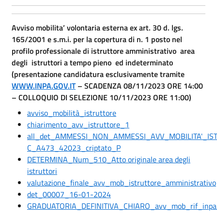
Avviso mobilita’ volontaria esterna ex art. 30 d. lgs.
165/2001 e s.m.i. per la copertura di n. 1 posto nel
profilo professionale di istruttore amministrativo area
degli istruttori a tempo pieno ed indeterminato
(presentazione candidatura esclusivamente tramite
WWW.INPA.GOV.IT
– SCADENZA 08/11/2023 ORE 14:00
– COLLOQUIO DI SELEZIONE 10/11/2023 ORE 11:00)
avviso_mobilità_istruttore
chiarimento_avv_istruttore_1
all_det_AMMESSI_NON_AMMESSI_AVV_MOBILITA'_IST
C_A473_42023_criptato_P
DETERMINA_Num_510_Atto originale area degli
istruttori
valutazione_finale_avv_mob_istruttore_amministrativo
det_00007_16-01-2024
GRADUATORIA_DEFINITIVA_CHIARO_avv_mob_rif_inp