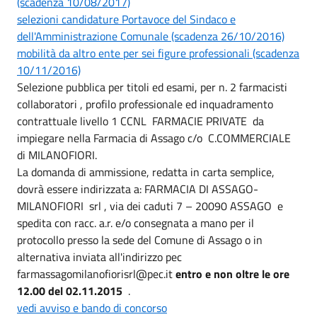
(scadenza 10/08/2017)
selezioni candidature Portavoce del Sindaco e
dell'Amministrazione Comunale (scadenza 26/10/2016)
mobilità da altro ente per sei figure professionali (scadenza
10/11/2016)
Selezione pubblica per titoli ed esami, per n. 2 farmacisti
collaboratori , profilo professionale ed inquadramento
contrattuale livello 1 CCNL FARMACIE PRIVATE da
impiegare nella Farmacia di Assago c/o C.COMMERCIALE
di MILANOFIORI.
La domanda di ammissione, redatta in carta semplice,
dovrà essere indirizzata a: FARMACIA DI ASSAGO-
MILANOFIORI srl , via dei caduti 7 – 20090 ASSAGO e
spedita con racc. a.r. e/o consegnata a mano per il
protocollo presso la sede del Comune di Assago o in
alternativa inviata all'indirizzo pec
farmassagomilanofiorisrl@pec.it
entro e non oltre le ore
12.00 del 02.11.2015
.
vedi avviso e bando di concorso