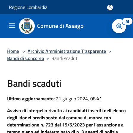
Salta al contenuto principale
Regione Lombardia
AI
Comune di Assago
Home
>
Archivio Amministrazione Trasparente
>
Bandi di Concorso
>
Bandi scaduti
Bandi scaduti
Ultimo aggiornamento
: 21 giugno 2024, 08:41
Avviso di interpello rivolto ai candidati inseriti nell’elenco
degli idonei predisposto dal comune di monza con
determinazione n. 723 del 15/5/2023 per l’assunzione a
tempo pieno ed indeterminato di n. 3 agenti di polizia