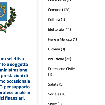
Comune (128)
Cultura (1)
Elettorale (11)
Fiere e Mercati (1)
Giovani (3)
ra selettiva
Istruzione (28)
nto a soggetto
Protezione Civile
mministrazione
(1)
i prestazioni di
mo occasionale
Salute (5)
.C. per supporto
rofessionale in
Sociale (20)
zi finanziari.
Sport (1)