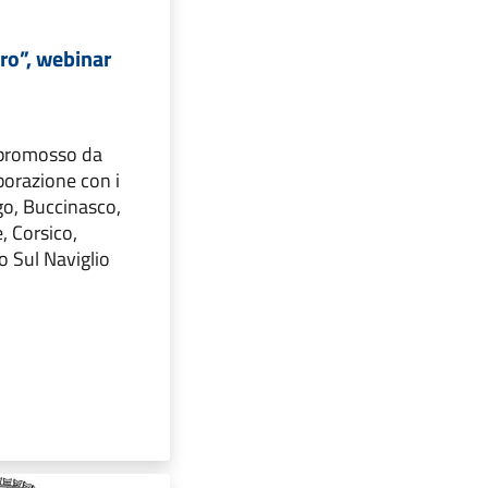
ro”, webinar
promosso da
borazione con i
o, Buccinasco,
 Corsico,
o Sul Naviglio