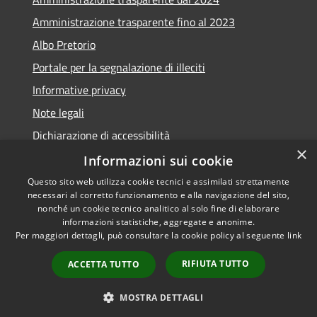
Amministrazione trasparente fino al 2023
Albo Pretorio
Portale per la segnalazione di illeciti
Informative privacy
Note legali
Dichiarazione di accessibilità
×
Segnalazioni di inaccessibilità
Informazioni sui cookie
Questo sito web utilizza cookie tecnici e assimilati strettamente
necessari al corretto funzionamento e alla navigazione del sito,
nonché un cookie tecnico analitico al solo fine di elaborare
informazioni statistiche, aggregate e anonime.
RSS
Copyright © 2026 • Comune di
Per maggiori dettagli, può consultare la cookie policy al seguente
link
Accessibilità
Assago • Powered by
Privacy
Municipium
Accesso
•
RIFIUTA TUTTO
ACCETTA TUTTO
Cookie
redazione
Mappa del sito
MOSTRA DETTAGLI