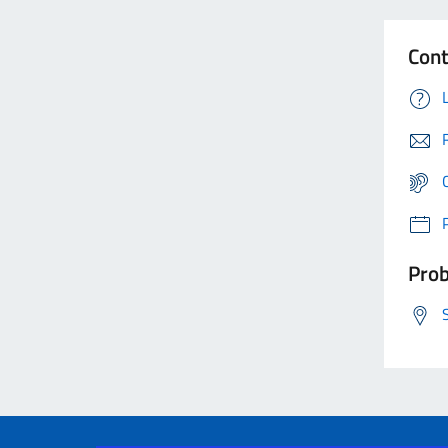
Cont
Prob