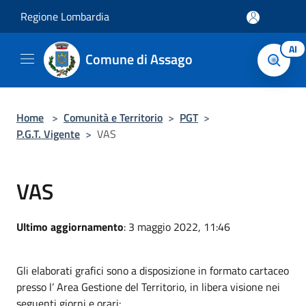
Salta al contenuto principale
Regione Lombardia
AI
Comune di Assago
Home
>
Comunità e Territorio
>
PGT
>
P.G.T. Vigente
>
VAS
VAS
Ultimo aggiornamento
: 3 maggio 2022, 11:46
Gli elaborati grafici sono a disposizione in formato cartaceo
presso l’ Area Gestione del Territorio, in libera visione nei
seguenti giorni e orari: