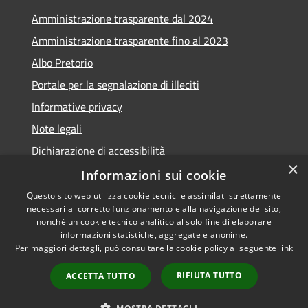
Amministrazione trasparente dal 2024
Amministrazione trasparente fino al 2023
Albo Pretorio
Portale per la segnalazione di illeciti
Informative privacy
Note legali
Dichiarazione di accessibilità
×
Segnalazioni di inaccessibilità
Informazioni sui cookie
Questo sito web utilizza cookie tecnici e assimilati strettamente
necessari al corretto funzionamento e alla navigazione del sito,
nonché un cookie tecnico analitico al solo fine di elaborare
informazioni statistiche, aggregate e anonime.
RSS
Copyright © 2026 • Comune di
Per maggiori dettagli, può consultare la cookie policy al seguente
link
Accessibilità
Assago • Powered by
Privacy
Municipium
Accesso
•
RIFIUTA TUTTO
ACCETTA TUTTO
Cookie
redazione