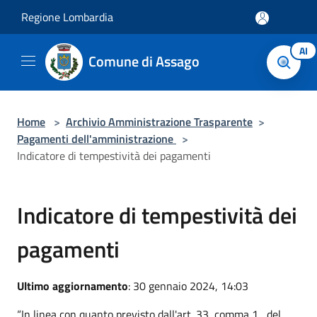
Salta al contenuto principale
Regione Lombardia
AI
Comune di Assago
Home
>
Archivio Amministrazione Trasparente
>
Pagamenti dell'amministrazione
>
Indicatore di tempestività dei pagamenti
Indicatore di tempestività dei
pagamenti
Ultimo aggiornamento
: 30 gennaio 2024, 14:03
“In linea con quanto previsto dall'art. 33, comma 1 , del