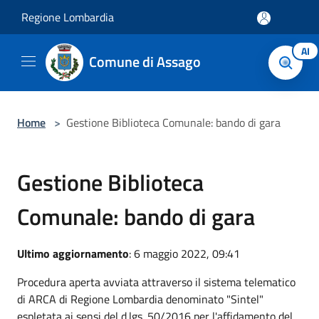
Salta al contenuto principale
Regione Lombardia
AI
Comune di Assago
Home
>
Gestione Biblioteca Comunale: bando di gara
Gestione Biblioteca
Comunale: bando di gara
Ultimo aggiornamento
: 6 maggio 2022, 09:41
Procedura aperta avviata attraverso il sistema telematico
di ARCA di Regione Lombardia denominato "Sintel"
espletata ai sensi del d.lgs. 50/2016 per l'affidamento del