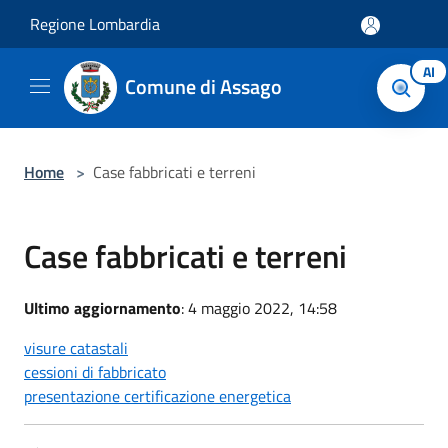
Salta al contenuto principale
Regione Lombardia
AI
Comune di Assago
Home
>
Case fabbricati e terreni
Case fabbricati e terreni
Ultimo aggiornamento
: 4 maggio 2022, 14:58
visure catastali
cessioni di fabbricato
presentazione certificazione energetica