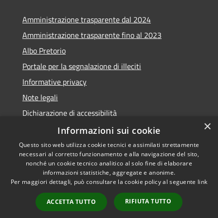
Amministrazione trasparente dal 2024
Amministrazione trasparente fino al 2023
Albo Pretorio
Portale per la segnalazione di illeciti
Informative privacy
Note legali
Dichiarazione di accessibilità
×
Segnalazioni di inaccessibilità
Informazioni sui cookie
Questo sito web utilizza cookie tecnici e assimilati strettamente
necessari al corretto funzionamento e alla navigazione del sito,
nonché un cookie tecnico analitico al solo fine di elaborare
informazioni statistiche, aggregate e anonime.
RSS
Copyright © 2026 • Comune di
Per maggiori dettagli, può consultare la cookie policy al seguente
link
Accessibilità
Assago • Powered by
Privacy
Municipium
Accesso
•
RIFIUTA TUTTO
ACCETTA TUTTO
Cookie
redazione