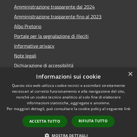
Amministrazione trasparente dal 2024
Amministrazione trasparente fino al 2023
Albo Pretorio
Portale per la segnalazione di illeciti
Informative privacy
Note legali
Dichiarazione di accessibilità
×
Segnalazioni di inaccessibilità
Informazioni sui cookie
Questo sito web utilizza cookie tecnici e assimilati strettamente
necessari al corretto funzionamento e alla navigazione del sito,
nonché un cookie tecnico analitico al solo fine di elaborare
informazioni statistiche, aggregate e anonime.
RSS
Copyright © 2026 • Comune di
Per maggiori dettagli, può consultare la cookie policy al seguente
link
Accessibilità
Assago • Powered by
Privacy
Municipium
Accesso
•
RIFIUTA TUTTO
ACCETTA TUTTO
Cookie
redazione
Mappa del sito
MOSTRA DETTAGLI