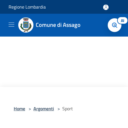
Salta al contenuto principale
Regione Lombardia
AI
Comune di Assago
Home
>
Argomenti
>
Sport