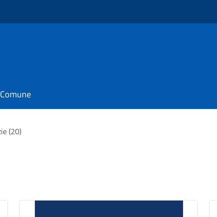
il Comune
ie (20)