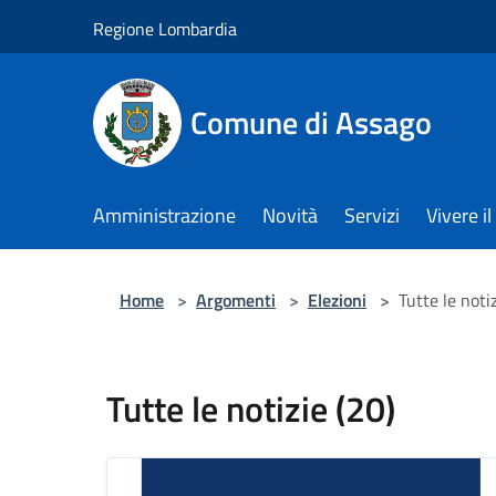
Salta al contenuto principale
Regione Lombardia
Comune di Assago
Amministrazione
Novità
Servizi
Vivere 
Home
>
Argomenti
>
Elezioni
>
Tutte le notiz
Tutte le notizie (20)