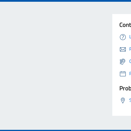
Cont
Prob