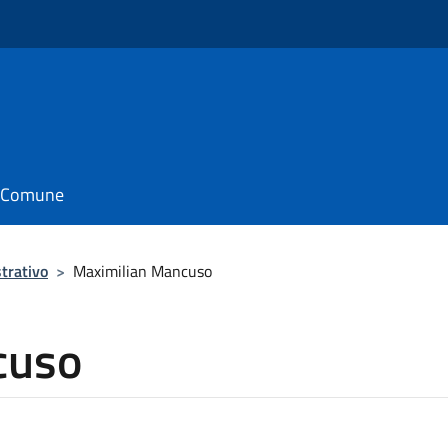
il Comune
trativo
>
Maximilian Mancuso
cuso