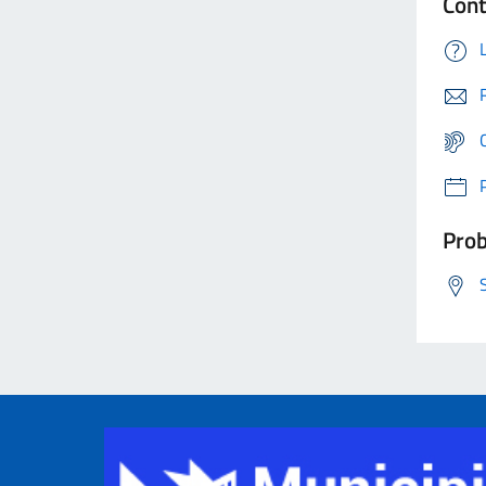
Cont
Prob