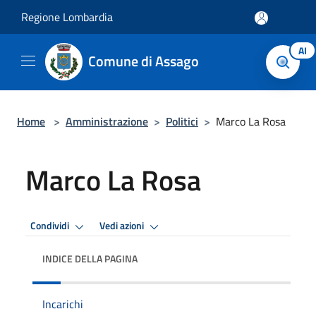
Salta al contenuto principale
Regione Lombardia
AI
Comune di Assago
Home
>
Amministrazione
>
Politici
>
Marco La Rosa
Marco La Rosa
Condividi
Vedi azioni
INDICE DELLA PAGINA
Incarichi