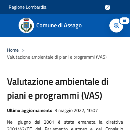
Salta al contenuto principale
Regione Lombardia
AI
Comune di Assago
Home
>
Valutazione ambientale di piani e programmi (VAS)
Valutazione ambientale di
piani e programmi (VAS)
Ultimo aggiornamento
: 3 maggio 2022, 10:07
Nel giugno del 2001 è stata emanata la direttiva
2001/42/CE del Parlamento europeo e del Consiglio