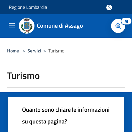
Salta al contenuto principale
Regione Lombardia
AI
Comune di Assago
Home
>
Servizi
>
Turismo
Turismo
Quanto sono chiare le informazioni
su questa pagina?