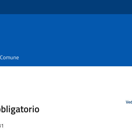
il Comune
Ved
bligatorio
31