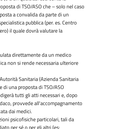
roposta di TSO/ASO che – solo nel caso
osta a convalida da parte di un
ecialistica pubblica (per. es. Centro
ro) il quale dovrà valutare la
rmulata direttamente da un medico
lica non si rende necessaria ulteriore
l'Autorità Sanitaria (Azienda Sanitaria
te di una proposta di TSO/ASO
igerà tutti gli atti necessari e, dopo
Sindaco, provvede all'accompagnamento
cata dai medici.
ioni psicofisiche particolari, tali da
to per sé o per gli altri (es: