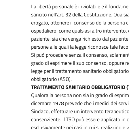
La libertà personale è inviolabile e il fondame
sancito nell’art. 32 della Costituzione. Quals
erogato, ottenere il consenso della persona cu
ospedaliero, come qualsiasi altro intervento,
paziente, sia che venga richiesto dal paziente
persone alle quali la legge riconosce tale facolt
Si può procedere senza il consenso, solamente
grado di esprimere il suo consenso, oppure ne
legge per il trattamento sanitario obbligatori
obbligatorio (ASO).
TRATTAMENTO SANITARIO OBBLIGATORIO (
Qualora la persona non sia in grado di esprim
dicembre 1978 prevede che i medici dei servi
Sindaco, effettuare un intervento terapeutico
consenziente. Il TSO può essere applicato in 
esclusivamente nei casi in cui si realizzino