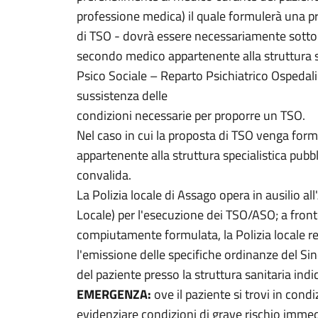
professione medica) il quale formulerà una p
di TSO - dovrà essere necessariamente sottop
secondo medico appartenente alla struttura sp
Psico Sociale – Reparto Psichiatrico Ospedalie
sussistenza delle
condizioni necessarie per proporre un TSO.
Nel caso in cui la proposta di TSO venga fo
appartenente alla struttura specialistica pubb
convalida.
La Polizia locale di Assago opera in ausilio al
Locale) per l'esecuzione dei TSO/ASO; a fron
compiutamente formulata, la Polizia locale red
l'emissione delle specifiche ordinanze del 
del paziente presso la struttura sanitaria indi
EMERGENZA:
ove il paziente si trovi in condiz
evidenziare condizioni di grave rischio immedia