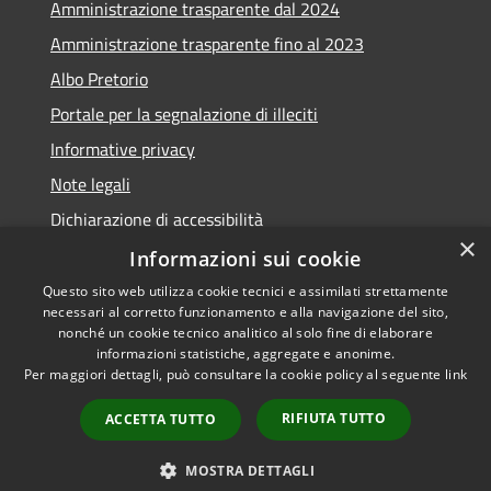
Amministrazione trasparente dal 2024
Amministrazione trasparente fino al 2023
Albo Pretorio
Portale per la segnalazione di illeciti
Informative privacy
Note legali
Dichiarazione di accessibilità
×
Segnalazioni di inaccessibilità
Informazioni sui cookie
Questo sito web utilizza cookie tecnici e assimilati strettamente
necessari al corretto funzionamento e alla navigazione del sito,
nonché un cookie tecnico analitico al solo fine di elaborare
informazioni statistiche, aggregate e anonime.
RSS
Copyright © 2026 • Comune di
Per maggiori dettagli, può consultare la cookie policy al seguente
link
Accessibilità
Assago • Powered by
Privacy
Municipium
Accesso
•
RIFIUTA TUTTO
ACCETTA TUTTO
Cookie
redazione
Mappa del sito
MOSTRA DETTAGLI