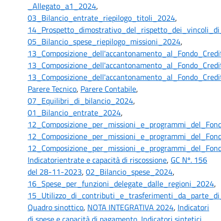
_Allegato_a1_2024
,
03_Bilancio_entrate_riepilogo_titoli_2024
,
14_Prospetto_dimostrativo_del_rispetto_dei_vincoli_
05_Bilancio_spese_riepilogo_missioni_2024
,
13_Composizione_dell'accantonamento_al_Fondo_Credit
13_Composizione_dell'accantonamento_al_Fondo_Credit
13_Composizione_dell'accantonamento_al_Fondo_Credit
Parere Tecnico
,
Parere Contabile
,
07_Equilibri_di_bilancio_2024
,
01_Bilancio_entrate_2024
,
12_Composizione_per_missioni_e_programmi_del_Fond
12_Composizione_per_missioni_e_programmi_del_Fond
12_Composizione_per_missioni_e_programmi_del_Fond
Indicatorientrate e capacità di riscossione
,
GC Nº. 156
del 28-11-2023
,
02_Bilancio_spese_2024
,
16_Spese_per_funzioni_delegate_dalle_regioni_2024
,
15_Utilizzo_di_contributi_e_trasferimenti_da_parte_d
Quadro sinottico
,
NOTA INTEGRATIVA 2024
,
Indicatori
di spese e capacità di pagamento
,
Indicatori sintetici
,