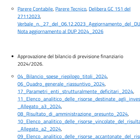
Parere Contabile
,
Parere Tecnico
,
Delibera GC 151 del
27112023
,
Verbale_n._27_del_06.12.2023_Aggiornamento_del_DU
Nota aggiornamento al DUP 2024_2026
Approvazione del bilancio di previsione finanziario
2024/2026.
04_Bilancio_spese_riepilogo_titoli_2024
,
06_Quadro_generale_riassuntivo_2024
,
17_Parametri_enti_strutturalmente_deficitari_2024
,
11_Elenco_analitico_delle_risorse_destinate_agli_inve
_Allegato_a3_2024
,
08_Risultato_di_amministrazione_presunto_2024
,
10_Elenco_analitico_delle_risorse_vincolate_del_risul
_Allegato_a2_2024
,
09_Elenco_analitico_delle_risorse_accantonate_del_ri