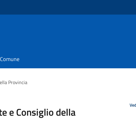
il Comune
ella Provincia
Ved
e e Consiglio della