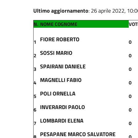
Ultimo aggiornamento
: 26 aprile 2022, 10:
N.
NOME COGNOME
VOT
FIORE ROBERTO
1
0
SOSSI MARIO
2
0
SPAIRANI DANIELE
3
0
MAGNELLI FABIO
4
0
POLI ORNELLA
5
0
INVERARDI PAOLO
6
0
LOMBARDI ELENA
7
0
PESAPANE MARCO SALVATORE
8
0