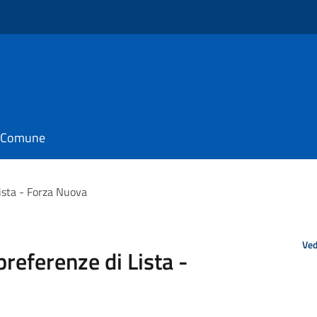
il Comune
ista - Forza Nuova
Ved
referenze di Lista -