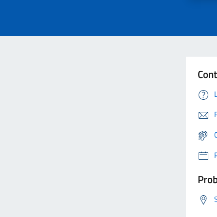
Cont
Prob