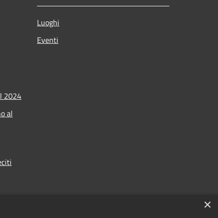
Luoghi
Eventi
l 2024
o al
citi
×