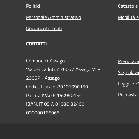
Politici
Catasto e
Personale Amministrativo
Mobilità e
Documenti e dati
CONTATTI
Comune di Assago
Prenotaz
Via dei Caduti 7 20057 Assago MI -
Segnalazi
20057 - Assago
Leggi le 
Codice Fiscale: 80101990150
Richiesta
Partita IVA: 04150950154
IBAN: IT 05 A 01030 32460
000000166065
PEC:
sportello.cittadino@assago.legalmail.it