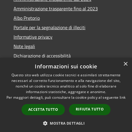
Amministrazione trasparente fino al 2023
Albo Pretorio
Portale per la segnalazione di illeciti
Informative privacy
Note legali
Dichiarazione di accessibilità
×
Segnalazioni di inaccessibilità
Informazioni sui cookie
Questo sito web utilizza cookie tecnici e assimilati strettamente
necessari al corretto funzionamento e alla navigazione del sito,
nonché un cookie tecnico analitico al solo fine di elaborare
informazioni statistiche, aggregate e anonime.
RSS
Copyright © 2026 • Comune di
Per maggiori dettagli, può consultare la cookie policy al seguente
link
Accessibilità
Assago • Powered by
Privacy
Municipium
Accesso
•
RIFIUTA TUTTO
ACCETTA TUTTO
Cookie
redazione
Mappa del sito
MOSTRA DETTAGLI