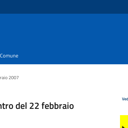
il Comune
bbraio 2007
Ved
ntro del 22 febbraio