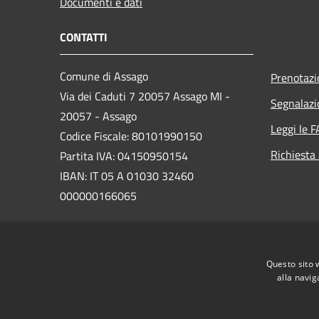
Documenti e dati
CONTATTI
Comune di Assago
Prenotaz
Via dei Caduti 7 20057 Assago MI -
Segnalazi
20057 - Assago
Leggi le 
Codice Fiscale: 80101990150
Richiesta
Partita IVA: 04150950154
IBAN: IT 05 A 01030 32460
000000166065
PEC:
sportello.cittadino@assago.legalmail.it
Questo sito 
Centralino Unico: 02 457821
alla navig