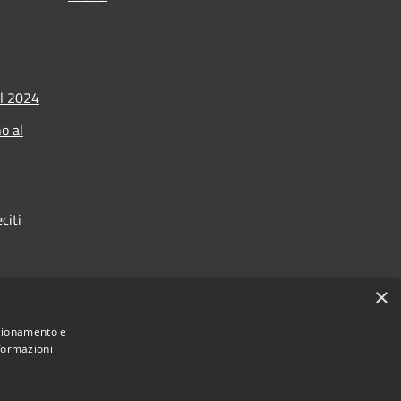
l 2024
o al
citi
×
nzionamento e
nformazioni