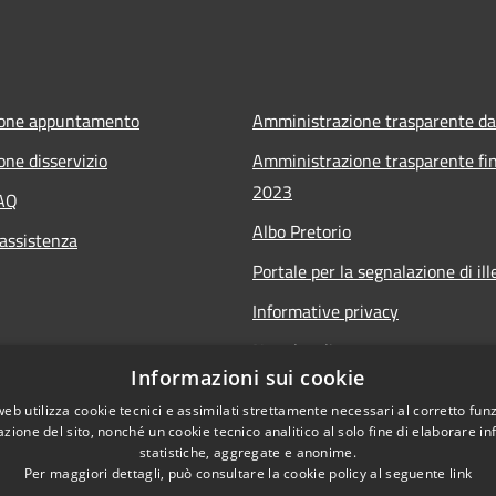
ione appuntamento
Amministrazione trasparente da
one disservizio
Amministrazione trasparente fin
2023
FAQ
Albo Pretorio
 assistenza
Portale per la segnalazione di ille
Informative privacy
Note legali
Informazioni sui cookie
Dichiarazione di accessibilità
web utilizza cookie tecnici e assimilati strettamente necessari al corretto fu
Segnalazioni di inaccessibilità
azione del sito, nonché un cookie tecnico analitico al solo fine di elaborare i
statistiche, aggregate e anonime.
Per maggiori dettagli, può consultare la cookie policy al seguente
link