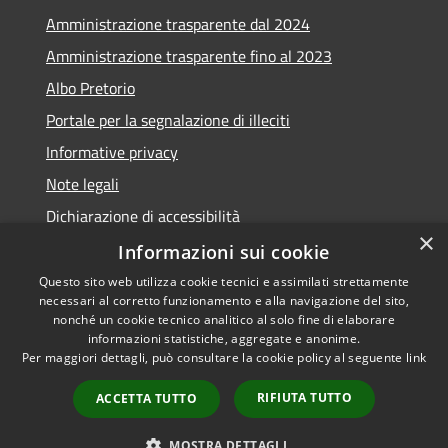
Amministrazione trasparente dal 2024
Amministrazione trasparente fino al 2023
Albo Pretorio
Portale per la segnalazione di illeciti
Informative privacy
Note legali
Dichiarazione di accessibilità
×
Segnalazioni di inaccessibilità
Informazioni sui cookie
Questo sito web utilizza cookie tecnici e assimilati strettamente
necessari al corretto funzionamento e alla navigazione del sito,
nonché un cookie tecnico analitico al solo fine di elaborare
informazioni statistiche, aggregate e anonime.
RSS
Copyright © 2026 • Comune di
Per maggiori dettagli, può consultare la cookie policy al seguente
link
Accessibilità
Assago • Powered by
Privacy
Municipium
Accesso
•
RIFIUTA TUTTO
ACCETTA TUTTO
Cookie
redazione
Mappa del sito
MOSTRA DETTAGLI