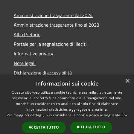
Amministrazione trasparente dal 2024
Amministrazione trasparente fino al 2023
Albo Pretorio
Portale per la segnalazione di illeciti
Informative privacy
Note legali
Dichiarazione di accessibilità
×
Segnalazioni di inaccessibilità
Informazioni sui cookie
Questo sito web utilizza cookie tecnici e assimilati strettamente
necessari al corretto funzionamento e alla navigazione del sito,
nonché un cookie tecnico analitico al solo fine di elaborare
informazioni statistiche, aggregate e anonime.
RSS
Copyright © 2026 • Comune di
Per maggiori dettagli, può consultare la cookie policy al seguente
link
Accessibilità
Assago • Powered by
Privacy
Municipium
Accesso
•
RIFIUTA TUTTO
ACCETTA TUTTO