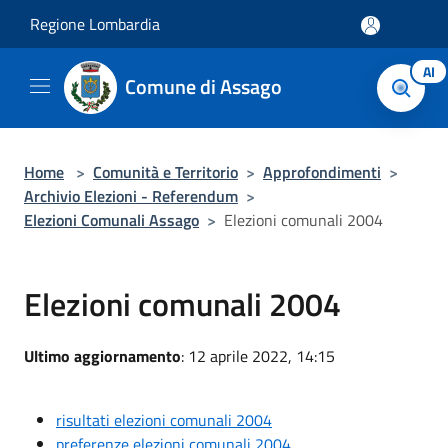
Salta al contenuto principale
Regione Lombardia
AI
Comune di Assago
Home
>
Comunità e Territorio
>
Approfondimenti
>
Archivio Elezioni - Referendum
>
Elezioni Comunali Assago
>
Elezioni comunali 2004
Elezioni comunali 2004
Ultimo aggiornamento
: 12 aprile 2022, 14:15
risultati elezioni comunali 2004
preferenze elezioni comunali 2004