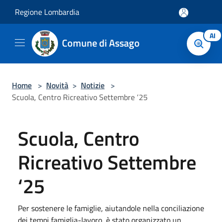
Salta al contenuto principale
Regione Lombardia
AI
Comune di Assago
Home
>
Novità
>
Notizie
>
Scuola, Centro Ricreativo Settembre ‘25
Scuola, Centro
Ricreativo Settembre
‘25
Per sostenere le famiglie, aiutandole nella conciliazione
dei tempi famiglia-lavoro, è stato organizzato un