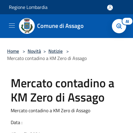
Salta al contenuto principale
Regione Lombardia
AI
Comune di Assago
Home
>
Novità
>
Notizie
>
Mercato contadino a KM Zero di Assago
Mercato contadino a
KM Zero di Assago
Mercato contadino a KM Zero di Assago
Data :