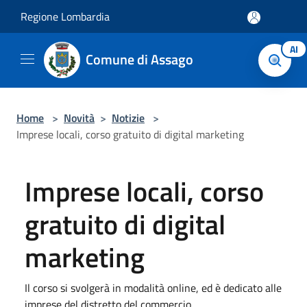
Salta al contenuto principale
Regione Lombardia
AI
Comune di Assago
Home
>
Novità
>
Notizie
>
Imprese locali, corso gratuito di digital marketing
Imprese locali, corso
gratuito di digital
marketing
Il corso si svolgerà in modalità online, ed è dedicato alle
imprese del distretto del commercio