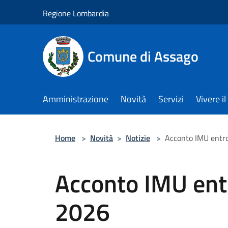
Salta al contenuto principale
Regione Lombardia
Comune di Assago
Amministrazione
Novità
Servizi
Vivere 
Home
>
Novità
>
Notizie
>
Acconto IMU entro
Acconto IMU entr
2026