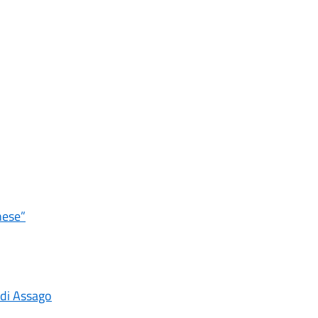
nese”
 di Assago