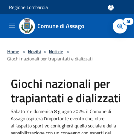
Salta al contenuto principale
Regione Lombardia
AI
Comune di Assago
Home
>
Novità
>
Notizie
>
Giochi nazionali per trapiantati e dializzati
Giochi nazionali per
trapiantati e dializzati
Sabato 7 e domenica 8 giugno 2025, il Comune di
Assago ospiterà l’importante evento che, oltre
all’aspetto sportivo coniugherà quello sociale e della
sensibilizzazione con un convegno con esperti del