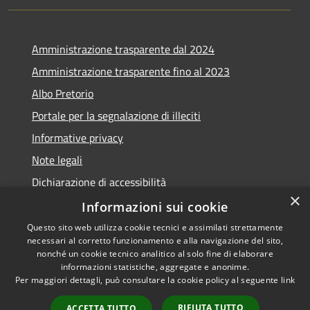
Amministrazione trasparente dal 2024
Amministrazione trasparente fino al 2023
Albo Pretorio
Portale per la segnalazione di illeciti
Informative privacy
Note legali
Dichiarazione di accessibilità
×
Segnalazioni di inaccessibilità
Informazioni sui cookie
Questo sito web utilizza cookie tecnici e assimilati strettamente
necessari al corretto funzionamento e alla navigazione del sito,
nonché un cookie tecnico analitico al solo fine di elaborare
informazioni statistiche, aggregate e anonime.
RSS
Copyright © 2026 • Comune di
Per maggiori dettagli, può consultare la cookie policy al seguente
link
Accessibilità
Assago • Powered by
Privacy
Municipium
Accesso
•
RIFIUTA TUTTO
ACCETTA TUTTO