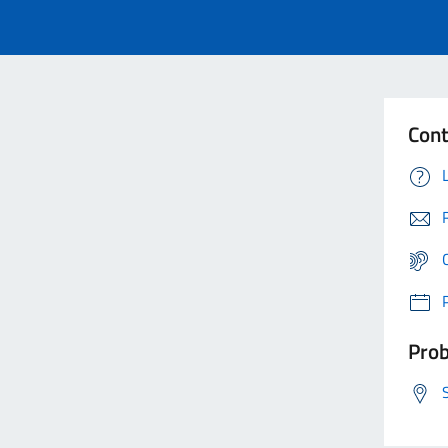
Cont
Prob