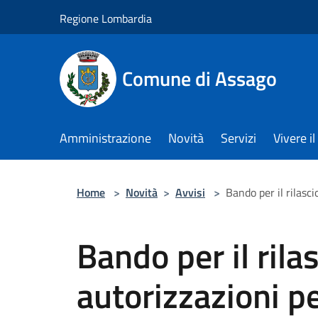
Salta al contenuto principale
Regione Lombardia
Comune di Assago
Amministrazione
Novità
Servizi
Vivere 
Home
>
Novità
>
Avvisi
>
Bando per il rilasc
Bando per il rilas
autorizzazioni p