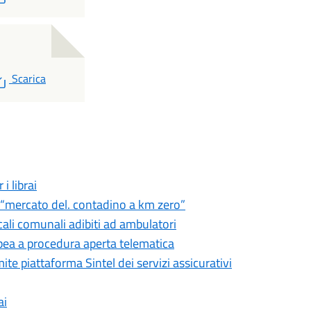
PDF
Scarica
i librai
l “mercato del. contadino a km zero”
ali comunali adibiti ad ambulatori
pea a procedura aperta telematica
ite piattaforma Sintel dei servizi assicurativi
ai