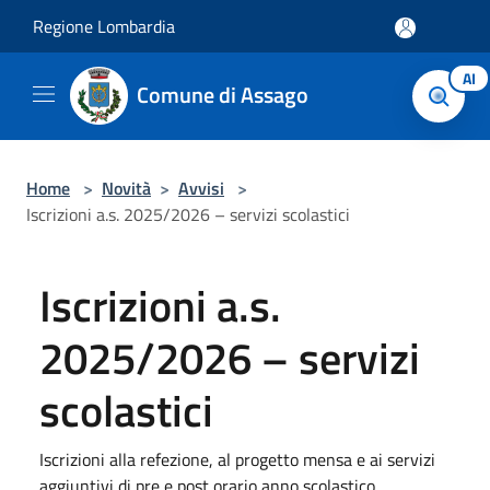
Salta al contenuto principale
Regione Lombardia
AI
Comune di Assago
Home
>
Novità
>
Avvisi
>
Iscrizioni a.s. 2025/2026 – servizi scolastici
Iscrizioni a.s.
2025/2026 – servizi
scolastici
Iscrizioni alla refezione, al progetto mensa e ai servizi
aggiuntivi di pre e post orario anno scolastico