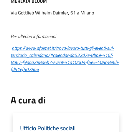
MERLATA BLOOM
Via Gottlieb Wilhelm Daimler, 61 a Milano
Per ulteriori informazioni
https://www.afolmet.it/trova-lavoro-tutti-gli-eventi-sul-
territorio_calendario/#calendar-da532d7e-8bb9-416f-
8a67-f9aba298a6b7-event-41a10004-f5e5-408c-8e6b-
fd51ef5078b4
A cura di
Ufficio Politiche sociali