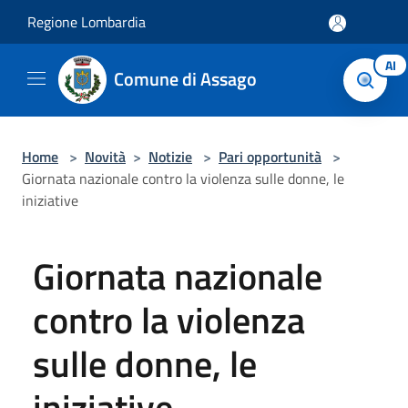
Salta al contenuto principale
Regione Lombardia
AI
Comune di Assago
Home
>
Novità
>
Notizie
>
Pari opportunità
>
Giornata nazionale contro la violenza sulle donne, le
iniziative
Giornata nazionale
contro la violenza
sulle donne, le
iniziative