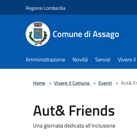
Salta al contenuto principale
Regione Lombardia
Comune di Assago
Amministrazione
Novità
Servizi
Vivere 
Home
>
Vivere il Comune
>
Eventi
>
Aut& Fr
Aut& Friends
Una giornata dedicata all’inclusione