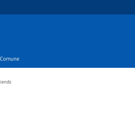
il Comune
iends